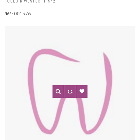
FOULOIR WESTCOTT N°2
001376
Réf :