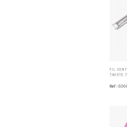
FIL CON
TWISTE T
606
Réf :