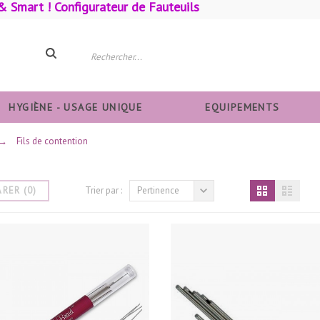
& Smart ! Configurateur de Fauteuils
HYGIÈNE - USAGE UNIQUE
EQUIPEMENTS
→
Fils de contention
ARER
(
0
)
Trier par :
Pertinence