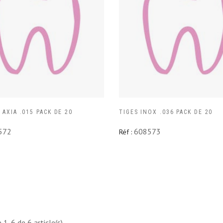
 AXIA .015 PACK DE 20
TIGES INOX .036 PACK DE 20
572
608573
Réf :
 1-6 de 6 article(s)