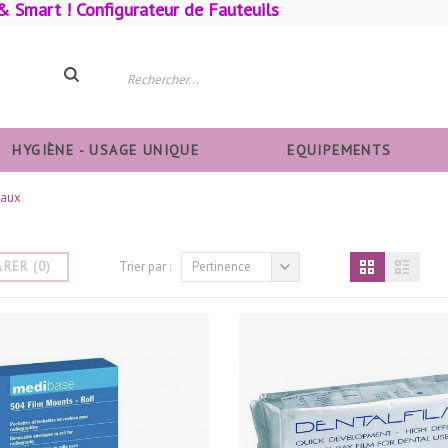
& Smart ! Configurateur de Fauteuils
HYGIÈNE - USAGE UNIQUE
EQUIPEMENTS
raux
ARER
(
0
)
Trier par :
Pertinence